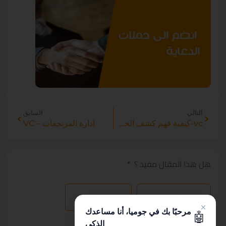
التالي
السابق
vc-كيفية فهم كشف الحساب
ادارة المرتجعات – VC
هل هذا المقال مفيد ؟
نعم
لا
مرحبًا بك في جوميا، أنا مساعدك
🤖
الذكي