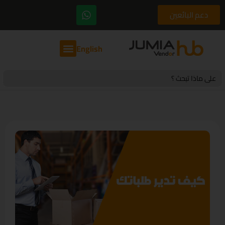
دعم البائعين
English
Search
for: