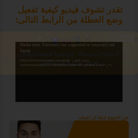
تقدر تشوف فيديو كيفية تفعيل
وضع العطلة من الرابط التالى:
مشغل
Media error: Format(s) not supported or source(s) not
found
الفيديو
تحميل الملف: https://vendorhub.jumia.com.eg/wp-
content/uploads/2024/08/Holiday-mode-AR-updated-1.mp4?_=1
من المهم ايضا ان تعرف