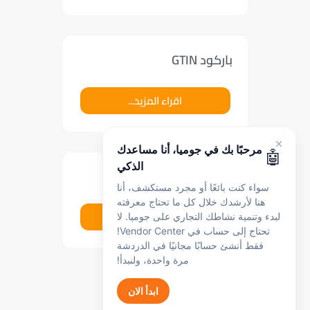
باركود GTIN
اقراء المزيد...
مرحبًا بك في جوميا، أنا مساعدك
🤖
الذكي
الصور
سواء كنت بائعًا أو مجرد مستكشف، أنا
هنا لأرشدك خلال كل ما تحتاج معرفته
اقراء المزيد...
لبدء وتنمية نشاطك التجاري على جوميا. لا
تحتاج إلى حساب في Vendor Center!
فقط أنشئ حسابًا مجانيًا في الدردشة
مرة واحدة، ولنبدأ!
Load More
ابدأ الان