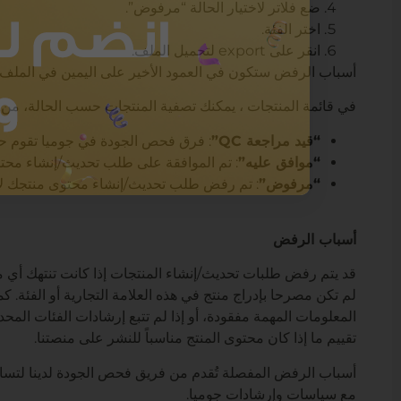
ضع فلاتر لاختيار الحالة “مرفوض”.
اختر الفئة.
انقر على export لتحميل الملف.
أسباب الرفض ستكون في العمود الأخير على اليمين في الملف.
في قائمة المنتجات ، يمكنك تصفية المنتجات حسب الحالة، من خلا
“قيد مراجعة QC”
: فرق فحص الجودة في جوميا تقوم حا
“موافق عليه”
: تم الموافقة على طلب تحديث/إنشاء محت
“مرفوض”
: تم رفض طلب تحديث/إنشاء محتوى منتجك لأنه
أسباب الرفض
قد يتم رفض طلبات تحديث/إنشاء المنتجات إذا كانت تنتهك أي م
لم تكن مصرحا بإدراج منتج في هذه العلامة التجارية أو الفئة. ك
المعلومات المهمة مفقودة، أو إذا لم تتبع إرشادات الفئات المحد
تقييم ما إذا كان محتوى المنتج مناسباً للنشر على منصتنا.
أسباب الرفض المفصلة تُقدم من فريق فحص الجودة لدينا لتساعدك
مع سياسات وإرشادات جوميا.