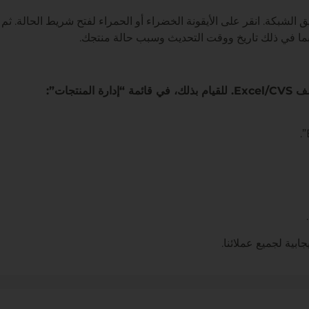
لشبكة. انقر على الأيقونة الخضراء أو الحمراء لفتح شريط الحالة. ث
جات”:
بية لجميع عملائنا.