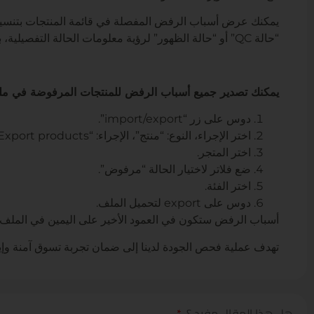
يمكنك عرض أسباب الرفض المفصلة في قائمة المنتجات بتنسيق ا
“حالة QC” أو “حالة الظهور” لرؤية معلومات الحالة التفصيلية، بما في ذلك تاريخ ووقت التحديث وسبب حالة منتجك.
يمكنك تصدير جميع أسباب الرفض للمنتجات المرفوضة في ملف Excel/CVS. للقيام بذلك، في قائمة “إدارة المنت
Jumia AI
دوس على زر “import/export”.
اختر الإجراء، النوع: “منتج”، الإجراء: “Export products”.
اختر المتجر.
ضع فلاتر لاختيار الحالة “مرفوض”.
اختر الفئة.
دوس على export لتحميل الملف.
تعرف على
أسباب الرفض ستكون في العمود الأخير على اليمين في الملف.
مساعد جوميا الذكي
تهدف عملية فحص الجودة لدينا إلى ضمان تجربة تسوق آمنة وإيجا
أنا هنا لدعمك في أي وقت، سواء كنت بائعًا أو
مجرد مستكشف. تحدث معي بالإنجليزية أو
الفرنسية أو العربية - يمكنني مساعدتك في:
هل هذا المقال مفيد ؟