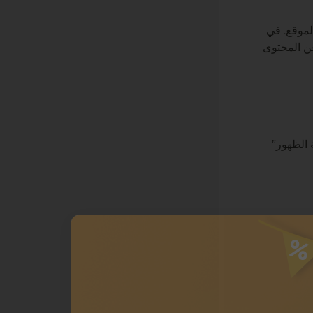
لموقع. في
عن المحتوى
مراء لفتح شريط الحالة. بعد ذلك، اضغط على “حالة QC” أو “حالة الظهور”