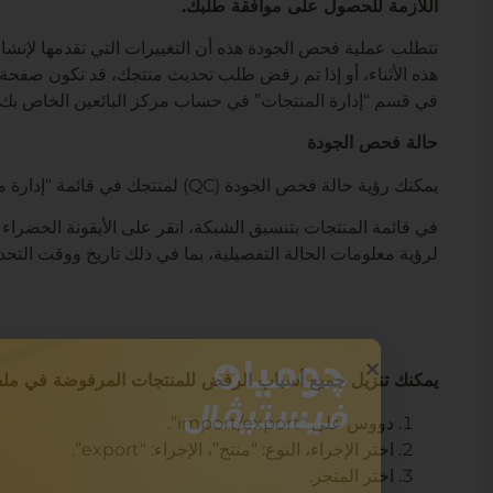
اللازمة للحصول على موافقة طلبك.
تتطلب عملية فحص الجودة هذه أن التغييرات التي تقدمها لإنشاء
هذه الأثناء، أو إذا تم رفض طلب تحديث منتجك، قد تكون صفحة
في قسم “إدارة المنتجات” في حساب مركز البائعين الخاص بك، لأ
حالة فحص الجودة
يمكنك رؤية حالة فحص الجودة (QC) لمنتجك في قائمة “إدارة منتجاتي” في مركز البائعين.
لرؤية معلومات الحالة التفصيلية، بما في ذلك تاريخ ووقت الت
يمكنك تنزيل جميع أسباب الرفض للمنتجات المرفوضة في ملف Excel/CVS. للقيام بذلك، في قائمة “إدارة المنتج
دووس على “import/export”.
اختر الإجراء، النوع: “منتج”، الإجراء: “export”.
اختر المتجر.