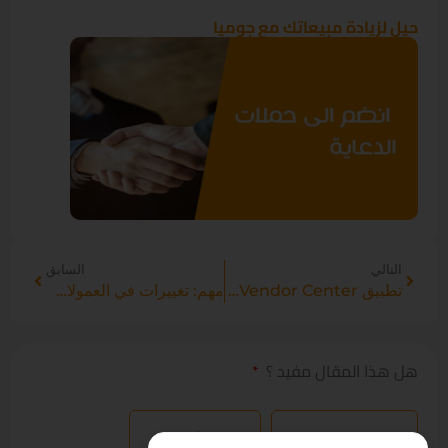
حيل لزيادة مبيعاتك مع جوميا
التالي
السابق
تطبيق Vendor Center على الموبايل
مهم: تغييرات في العمولات ورسوم شحن الطلبات (سارية اعتبارًا من 31 يناير 2025)
هل هذا المقال مفيد ؟
نعم
لا