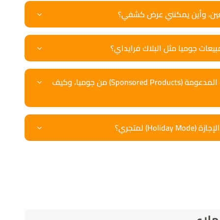
ئعين، وأين يمكنني عرض كشفي؟
عات جوميا مثل البلاك فرايداي؟
ما هي إعلانات المنتجات المدعومة (Sponsored Products) من جوميا، وكيف
Hol) لمتجري؟
ملاء