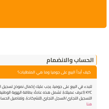
الحساب والانضمام
كيف أبدأ البيع على جوميا وما هي المتطلبات؟
للبدء في البيع على جوميا، يجب عليك إكمال نموذج تسجيل ا
KYC (اعرف عميلك). تشمل هذه عادةً: بطاقة الهوية الوطنية 
التسجيل التجاري/السجل التجاري (للشركات)، وتفاصيل الحس
هنا