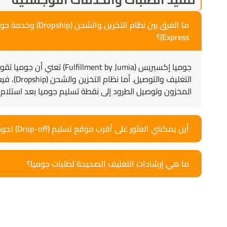
Express)؟
جوميا إكسبريس (Fulfillment by Jumia
التغليف والتوصي
المخزون وتوصيل الطرود إلى نقطة تسليم جوميا بعد استلام 
Jumia AI
أين يمكنني العثور على أقرب موقع تسليم (Drop-off) لجوميا وساعات عمله؟
ما هي إرشادات التغليف الصحيحة لطلبات جوميا؟
تعرف على
مساعد جوميا الذكي