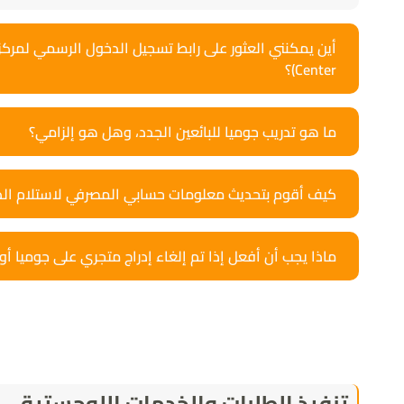
Center)؟
ما هو تدريب جوميا للبائعين الجدد، وهل هو إلزامي؟
كيف أقوم بتحديث معلومات حسابي المصرفي لاستلام ال
ماذا يجب أن أفعل إذا تم إلغاء إدراج متجري على جوميا أو
تنفيذ الطلبات والخدمات اللوجستية