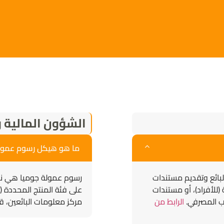
الشؤون المالية و
ما هو هيكل رسوم عمولة
لبائع وتقديم مستندات
رسوم عمولة جوميا هي نس
(للأفراد)، أو مستندات
على فئة المنتج المحددة (م
اب المصرفي.
الرابط من
مركز معلومات البائعين، ق