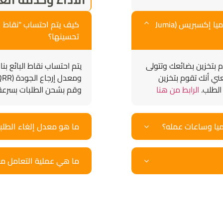
ما الفرق بين نظام التخزين والشحن (Dropship) وخدمة جوميا إكسبريس (Jumia
تحسينها؟
) تعني أن جوميا تقوم بتخزين بضائعك وتتولى
يتم احتساب نقاط البائع بن
ل. أما نظام التخزين والشحن (Dropship)، فيعني أنك تقوم بتخزين
الطلب.
الرابط من هنا
وقم بشحن الطلبات بسرعة
ما هو معدل إلغاء الطلبات (CR) المرتفع وكيف يمكنني
ما هي عملية التعامل مع