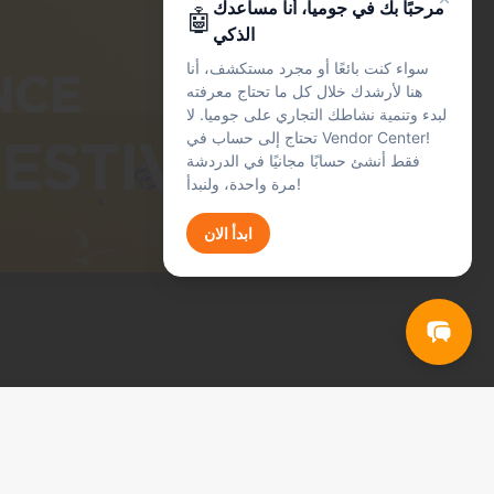
📦
مرحبًا بك في جوميا، أنا مساعدك
🤖
الطلبات والشحن
الذكي
المدفوعات
💰
سواء كنت بائعًا أو مجرد مستكشف، أنا
المدفوعات والعمولات والرسوم
هنا لأرشدك خلال كل ما تحتاج معرفته
المنتجات
📋
لبدء وتنمية نشاطك التجاري على جوميا. لا
إدراج المنتجات
تحتاج إلى حساب في Vendor Center!
الشكاوى
🔧
فقط أنشئ حسابًا مجانيًا في الدردشة
الشكاوى والدعم
مرة واحدة، ولنبدأ!
Get Started
ابدأ الان