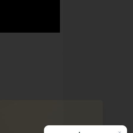
Jumia AI
تعرف على
مساعد جوميا الذكي
أنا هنا لدعمك في أي وقت، سواء كنت بائعًا أو
مجرد مستكشف. تحدث معي بالإنجليزية أو
الفرنسية أو العربية - يمكنني مساعدتك في:
التسجيل
🛍️
التسجيل وإعداد الحساب
الطلبات