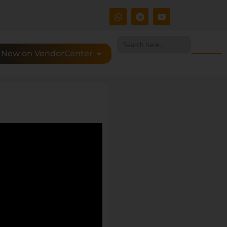
Search
for:
New on VendorCenter