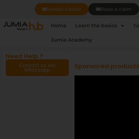
Vendor Center
Raise a claim
Home
Learn the basics
G
Jumia Academy
Need Help ?
Sponsored products
Contact us via
Whatsapp