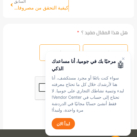
السابق
كيفية التحقق من مصروفات إعلانات جوميا مع كشف حساب مركز البائع
هل هذا المقال مفيد ؟
نعم
لا
مرحبًا بك في جوميا، أنا مساعدك
🤖
الذكي
سواء كنت بائعًا أو مجرد مستكشف، أنا
هنا لأرشدك خلال كل ما تحتاج معرفته
لبدء وتنمية نشاطك التجاري على جوميا. لا
تحتاج إلى حساب في Vendor Center!
فقط أنشئ حسابًا مجانيًا في الدردشة
مرة واحدة، ولنبدأ!
ارسال
ابدأ الان