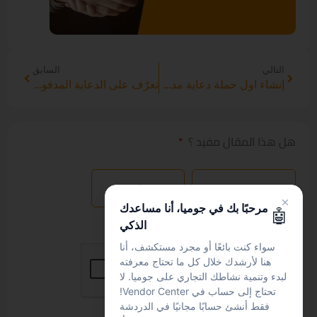
التالي
السابق
إنشاء اول حملة دعاية مدفوعة : دليلك خطوة بخطوة
تعرّف على الدعاية المدفوعة: مقدمة وفوائدها
هل هذا المقال مفيد ؟
نعم
لا
مرحبًا بك في جوميا، أنا مساعدك
🤖
الذكي
سواء كنت بائعًا أو مجرد مستكشف، أنا
هنا لأرشدك خلال كل ما تحتاج معرفته
لبدء وتنمية نشاطك التجاري على جوميا. لا
تحتاج إلى حساب في Vendor Center!
فقط أنشئ حسابًا مجانيًا في الدردشة