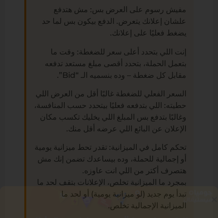
مفيش رسوم على العرض بس: مش هتدفع
علشان إعلانك يتعرض. الدفع بيكون بس لما حد
يضغط فعليًا على إعلانك.
إنت اللي بتحدد أعلى سعر للضغطة: وقت ما
بتعمل الحملة، بتحدد أقصى مبلغ مستعد تدفعه
مقابل كل ضغطة – وده بنسميه الـ “Bid”.
السعر الفعلي للضغطة غالبًا أقل من العرض اللي
حطيته: اللي بتدفعه فعليًا بيتحدد حسب المنافسة،
وغالبًا بتدفع بس المبلغ اللي يخليك تكسب مكان
الإعلان عن البائع اللي عرضه أقل منك.
تحكم كامل في الميزانية: تقدر تحط ميزانية يومية
أو إجمالية للحملة، وده بيساعدك تضمن إنك مش
هتصرف أكتر من اللي انت عاوزه.
بمجرد ما الميزانية تخلص، الإعلانات بتقف لحد ما
تبدأ يوم جديد (لو ميزانية يومية) أو لحد ما
الميزانية الإجمالية تخلص.