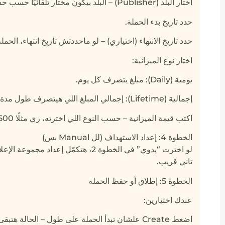
اختار البلد (Publisher) – البلد بيكون مختار تلقائيًا حسب حسابك.
حدد تاريخ بدء الحملة.
حدد تاريخ الانتهاء (اختياري) – لو ماحددتش تاريخ انتهاء، الح
اختار نوع الميزانية:
يومية (Daily): مبلغ يتصرف كل يوم.
إجمالية (Lifetime): إجمالي المبلغ اللي هيتصرف طول مدة الحملة.
اكتب قيمة الميزانية – حسب النوع اللي اخترته، زي مثلًا 500 لو إجمالية أو 50 لو يومية.
الخطوة 4: إعداد الاستهداف (لل Manual بس)
تاني قريب.
الخطوة 5: إطلاق أو حفظ الحملة
عندك اختيارين:
اضغط Create علشان تبدأ الحملة على طول – الحالة هتبقى “نشطة”.