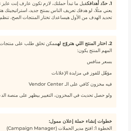
1. حدّد أهدافك
قبل ما تبدأ حملتك، لازم تكون عارف إنت عايز ت
يعني مثلًا، لو هدفك تعريف الناس بمنتج جديد، استراتيجيتك 
تحديد الهدف من الأول هيساعدك تختار المنتجات الصح، تنظم 
2. اختار المنتج اللي هتروّج له
ممكن تخلق طلب على منتجات جد
المهم المنتج يكون:
بسعر منافس
مؤهّل للفوز في مزايدة الإعلانات
فيه مخزون كافي على الـ Vendor Center
ولو حصل تحديث في المخزون، التغيير بيظهر على منصة الدعاية الم
خطوات إنشاء حملة إعلان ممول:
الخطوة 1: افتح مدير الحملات (Campaign Manager)