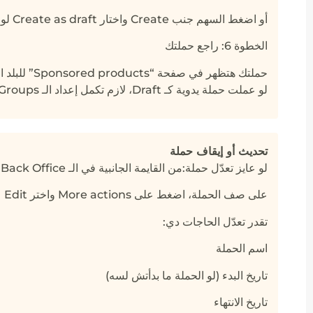
أو اضغط السهم جنب Create واختار Create as draft لو لسه مش جاهز تكمل الإعداد – الحالة هتبقى “غير نشطة”.
الخطوة 6: راجع حملتك
حملتك هتظهر في صفحة “Sponsored products” للبلد اللي اخترته.
لو عملت حملة يدوية كـ Draft، لازم تكمل إعداد الـ Ad Groups والاستهداف قبل ما تفعلها.
تحديث أو إيقاف حملة
لو عايز تعدّل حملة:من القايمة الجانبية في الـ Back Office، روح لـ All campaigns > Sponsored products
على صف الحملة، اضغط على More actions واختر Edit
تقدر تعدّل الحاجات دي:
اسم الحملة
تاريخ البدء (لو الحملة ما بدأتش لسه)
تاريخ الانتهاء